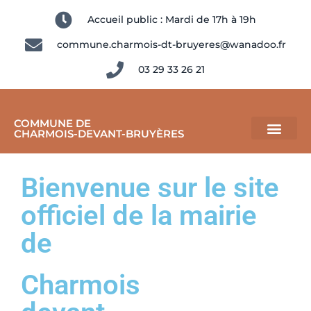
Accueil public : Mardi de 17h à 19h
commune.charmois-dt-bruyeres@wanadoo.fr
03 29 33 26 21
COMMUNE DE
CHARMOIS-DEVANT-BRUYÈRES
Bienvenue sur le site
officiel de la mairie
de
Charmois