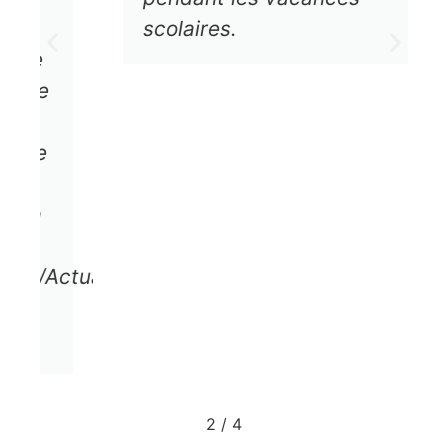
scolaires.
ctualites/Secheresse-
2
/
4